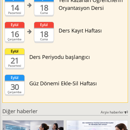
Yeni Kazanan Öğrencilerin
14
18
Oryantasyon Dersi
Pazartesi
Cuma
Eylül
Eylül
Ders Kayıt Haftası
16
18
Çarşamba
Cuma
Eylül
Ders Periyodu başlangıcı
21
Pazartesi
Eylül
Güz Dönemi Ekle-Sil Haftası
30
Çarşamba
Diğer haberler
Arşiv haberler