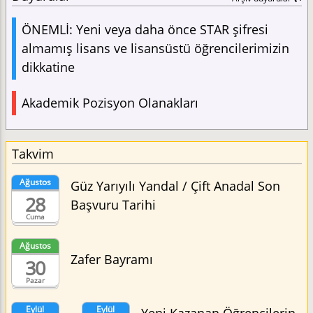
ÖNEMLİ: Yeni veya daha önce STAR şifresi
almamış lisans ve lisansüstü öğrencilerimizin
dikkatine
Akademik Pozisyon Olanakları
Takvim
Ağustos
Güz Yarıyılı Yandal / Çift Anadal Son
28
Başvuru Tarihi
Cuma
Ağustos
Zafer Bayramı
30
Pazar
Eylül
Eylül