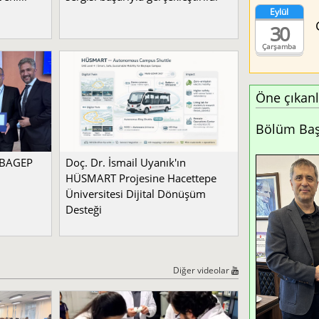
Eylül
30
Çarşamba
Öne çıkanl
Bölüm Başk
a BAGEP
Doç. Dr. İsmail Uyanık'ın
HÜSMART Projesine Hacettepe
Üniversitesi Dijital Dönüşüm
Desteği
Diğer videolar