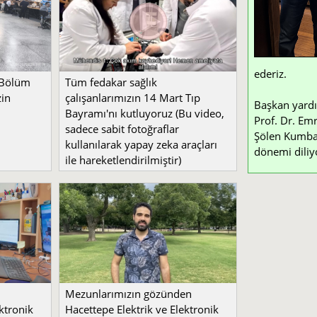
ederiz.
 Bölüm
Tüm fedakar sağlık
zin
çalışanlarımızın 14 Mart Tıp
Başkan yardı
Bayramı'nı kutluyoruz (Bu video,
Prof. Dr. Emr
sadece sabit fotoğraflar
Şölen Kumbay 
kullanılarak yapay zeka araçları
dönemi diliy
ile hareketlendirilmiştir)
Mezunlarımızın gözünden
ktronik
Hacettepe Elektrik ve Elektronik