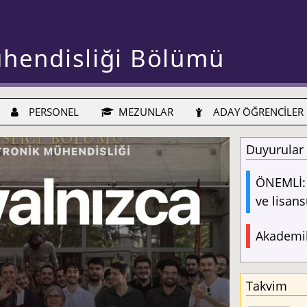
ühendisliği Bölümü
PERSONEL
MEZUNLAR
ADAY ÖĞRENCİLER
Duyurular
ÖNEMLİ: 
ve lisans
Akademik
Takvim