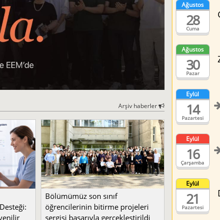
Ağustos
28
Cuma
Ağustos
30
Pazar
Eylül
14
Arşiv haberler
Pazartesi
Eylül
16
Çarşamba
Eylül
21
Bölümümüz son sınıf
Desteği:
öğrencilerinin bitirme projeleri
Pazartesi
enilir
sergisi başarıyla gerçekleştirildi