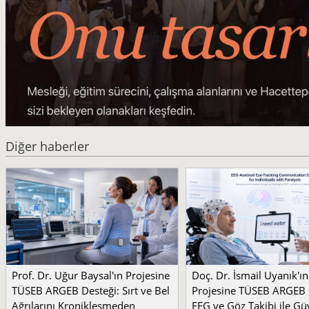
Diğer haberler
Prof. Dr. Uğur Baysal'ın Projesine
Doç. Dr. İsmail Uyanık'ın
TÜSEB ARGEB Desteği: Sırt ve Bel
Projesine TÜSEB ARGEB 
Ağrılarını Kronikleşmeden
EEG ve Göz Takibi ile Güv