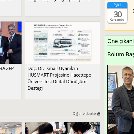
Eylül
30
Çarşamba
Öne çıkanl
Bölüm Başk
a BAGEP
Doç. Dr. İsmail Uyanık'ın
HÜSMART Projesine Hacettepe
Üniversitesi Dijital Dönüşüm
Desteği
Diğer videolar