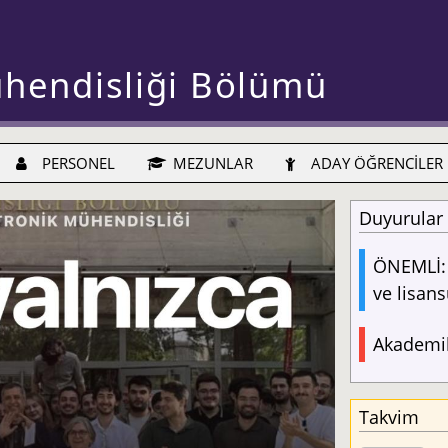
ühendisliği Bölümü
PERSONEL
MEZUNLAR
ADAY ÖĞRENCİLER
Duyurular
ÖNEMLİ: 
ve lisans
Akademik
Takvim