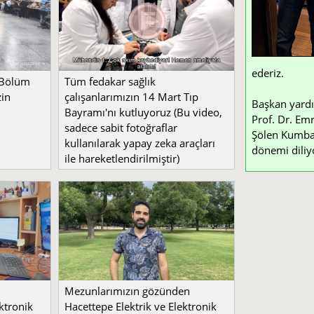
ederiz.
 Bölüm
Tüm fedakar sağlık
zin
çalışanlarımızın 14 Mart Tıp
Başkan yardı
Bayramı'nı kutluyoruz (Bu video,
Prof. Dr. Emr
sadece sabit fotoğraflar
Şölen Kumbay 
kullanılarak yapay zeka araçları
dönemi diliy
ile hareketlendirilmiştir)
Mezunlarımızın gözünden
ktronik
Hacettepe Elektrik ve Elektronik