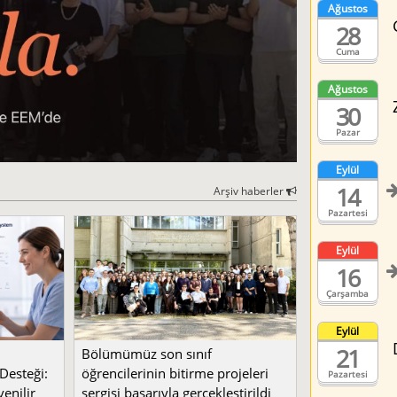
Ağustos
28
Cuma
Ağustos
30
Pazar
Eylül
14
Arşiv haberler
Pazartesi
Eylül
16
Çarşamba
Eylül
21
Bölümümüz son sınıf
Desteği:
öğrencilerinin bitirme projeleri
Pazartesi
enilir
sergisi başarıyla gerçekleştirildi