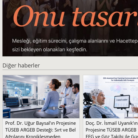
Diğer haberler
Prof. Dr. Uğur Baysal'ın Projesine
Doç. Dr. İsmail Uyanık'ın
TÜSEB ARGEB Desteği: Sırt ve Bel
Projesine TÜSEB ARGEB 
Ağrılarını Kronikleşmeden
EEG ve Göz Takibi ile Güv