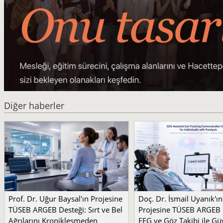
Diğer haberler
Prof. Dr. Uğur Baysal'ın Projesine
Doç. Dr. İsmail Uyanık'ın
TÜSEB ARGEB Desteği: Sırt ve Bel
Projesine TÜSEB ARGEB 
Ağrılarını Kronikleşmeden
EEG ve Göz Takibi ile Güv