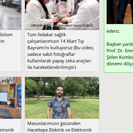
ederiz.
 Bölüm
Tüm fedakar sağlık
zin
çalışanlarımızın 14 Mart Tıp
Başkan yardı
Bayramı'nı kutluyoruz (Bu video,
Prof. Dr. Emr
sadece sabit fotoğraflar
Şölen Kumbay 
kullanılarak yapay zeka araçları
dönemi diliy
ile hareketlendirilmiştir)
Mezunlarımızın gözünden
ktronik
Hacettepe Elektrik ve Elektronik