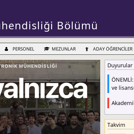
ühendisliği Bölümü
PERSONEL
MEZUNLAR
ADAY ÖĞRENCİLER
Duyurular
ÖNEMLİ: 
ve lisans
Akademik
Takvim