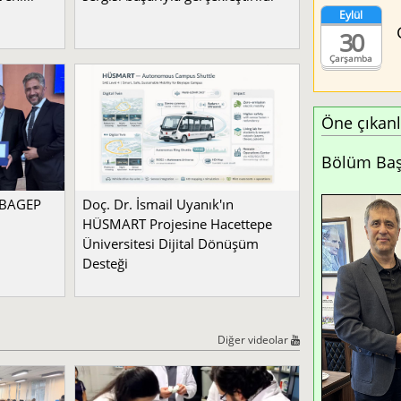
Eylül
30
Çarşamba
Öne çıkanl
Bölüm Başk
a BAGEP
Doç. Dr. İsmail Uyanık'ın
HÜSMART Projesine Hacettepe
Üniversitesi Dijital Dönüşüm
Desteği
Diğer videolar