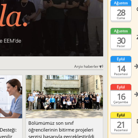
Ağustos
28
Cuma
Ağustos
30
Pazar
Eylül
14
Arşiv haberler
Pazartesi
Eylül
16
Çarşamba
Eylül
21
Bölümümüz son sınıf
Desteği:
öğrencilerinin bitirme projeleri
Pazartesi
enilir
sergisi başarıyla gerçekleştirildi