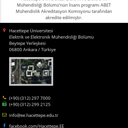
Mühendisliği Bölümü'nün lisans programı ABET
Mühendislik Akreditasyon Komisyonu tarafından
akredite edilmiştir.
Hacettepe Üniversitesi
Elektrik ve Elektronik Mühendisliği Bölümü
Beytepe Yerleşkesi
06800 Ankara / Türkiye
(+90) (312) 297 7000
(+90) (312) 299 2125
info@ee.hacettepe.edu.tr
facebook.com/Hacettepe.EE