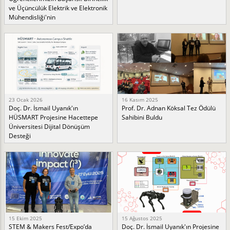
ve Üçüncülük Elektrik ve Elektronik
Mühendisliği'nin
23 Ocak 2026
16 Kasım 2025
Doç. Dr. İsmail Uyanık'ın
Prof. Dr. Adnan Köksal Tez Ödülü
HÜSMART Projesine Hacettepe
Sahibini Buldu
Üniversitesi Dijital Dönüşüm
Desteği
15 Ekim 2025
15 Ağustos 2025
STEM & Makers Fest/Expo’da
Doç. Dr. İsmail Uyanık'ın Projesine