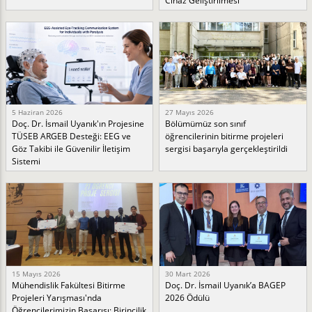
Cihaz Geliştirilmesi
5 Haziran 2026
27 Mayıs 2026
Doç. Dr. İsmail Uyanık'ın Projesine
Bölümümüz son sınıf
TÜSEB ARGEB Desteği: EEG ve
öğrencilerinin bitirme projeleri
Göz Takibi ile Güvenilir İletişim
sergisi başarıyla gerçekleştirildi
Sistemi
15 Mayıs 2026
30 Mart 2026
Mühendislik Fakültesi Bitirme
Doç. Dr. İsmail Uyanık’a BAGEP
Projeleri Yarışması'nda
2026 Ödülü
Öğrencilerimizin Başarısı: Birincilik