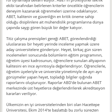
rol oynamaya devam ediyor. ABET'in profesyonel teknik
ekibi tarafından belirlenen kriterler öncelikle öğrencilerin
deneyim kazanarak öğrenmeleri üzerine odaklanıyor.
ABET, kalitenin ve güvenliğin en kritik öneme sahip
olduğu disiplinlere ait mühendislik programlarına dünya
çapında saygı gören büyük bir değer katıyor.
Titiz çalışma prensipleri gereği ABET, görevlendirdiği
uluslararası bir heyeti yerinde inceleme yapmak üzere
aday üniversitelere gönderiyor. Heyet, birkaç gün süren
incelemeleri sonucunda bölümlerin eğitim programının,
öğretim üyesi kadrosunun, öğrencilere sunulan altyapının
kalitesini en ince ayrıntısıyla değerlendiriyor. Öğrencilerle,
öğretim üyeleriyle ve üniversite yönetimiyle de ayrı ayrı
görüşmeler yapan heyet, topladığı bilgiler ışığında
raporlarını oluşturuyor. Raporlar ABD'de bulunan ABET
merkezinde üst heyetlerce değerlendirilerek akreditasyon
kararları veriliyor.
Ülkemizin en iyi üniversitelerinden biri olan Hacettepe
Üniversitesi, Ekim 2014'te başlattığı bu zorlu süreçten