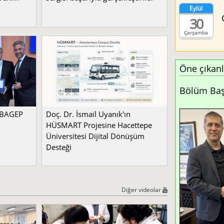
Eylül
30
Çarşamba
Öne çıkanl
Bölüm Başk
a BAGEP
Doç. Dr. İsmail Uyanık'ın
HÜSMART Projesine Hacettepe
Üniversitesi Dijital Dönüşüm
Desteği
Diğer videolar