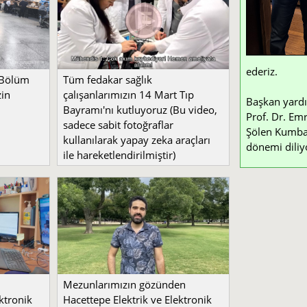
ederiz.
 Bölüm
Tüm fedakar sağlık
zin
çalışanlarımızın 14 Mart Tıp
Başkan yardı
Bayramı'nı kutluyoruz (Bu video,
Prof. Dr. Emr
sadece sabit fotoğraflar
Şölen Kumbay 
kullanılarak yapay zeka araçları
dönemi diliy
ile hareketlendirilmiştir)
Mezunlarımızın gözünden
ktronik
Hacettepe Elektrik ve Elektronik