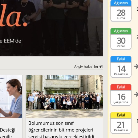
Ağustos
28
Cuma
Ağustos
30
Pazar
Eylül
14
Arşiv haberler
Pazartesi
Eylül
16
Çarşamba
Eylül
21
Bölümümüz son sınıf
Desteği:
öğrencilerinin bitirme projeleri
Pazartesi
enilir
sergisi başarıyla gerçekleştirildi