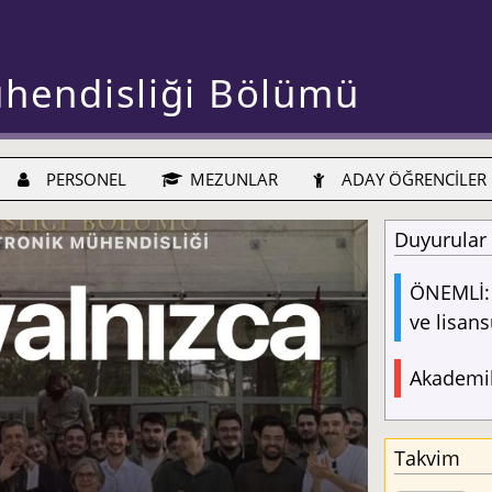
ühendisliği Bölümü
PERSONEL
MEZUNLAR
ADAY ÖĞRENCİLER
Duyurular
ÖNEMLİ: 
ve lisans
Akademik
Takvim