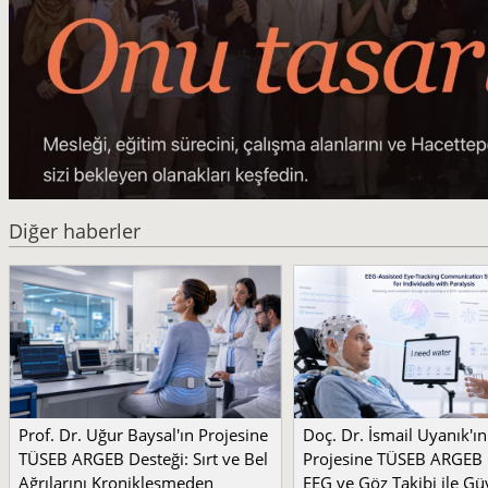
Diğer haberler
Prof. Dr. Uğur Baysal'ın Projesine
Doç. Dr. İsmail Uyanık'ın
TÜSEB ARGEB Desteği: Sırt ve Bel
Projesine TÜSEB ARGEB 
Ağrılarını Kronikleşmeden
EEG ve Göz Takibi ile Güv