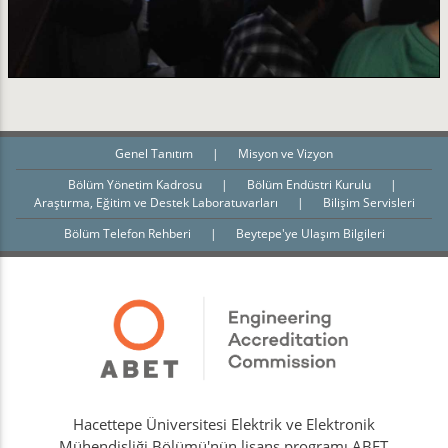
Genel Tanıtım
|
Misyon ve Vizyon
Bölüm Yönetim Kadrosu
|
Bölüm Endüstri Kurulu
|
Araştırma, Eğitim ve Destek Laboratuvarları
|
Bilişim Servisleri
Bölüm Telefon Rehberi
|
Beytepe'ye Ulaşım Bilgileri
Hacettepe Üniversitesi Elektrik ve Elektronik
Mühendisliği Bölümü'nün lisans programı ABET