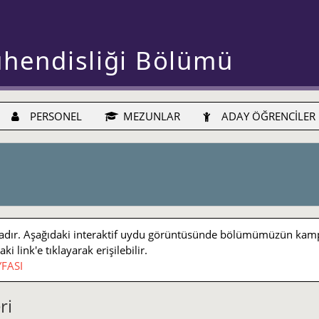
ühendisliği Bölümü
PERSONEL
MEZUNLAR
ADAY ÖĞRENCİLER
r. Aşağıdaki interaktif uydu görüntüsünde bölümümüzün kampüs iç
 link'e tıklayarak erişilebilir.
FASI
ri