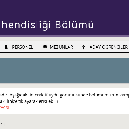
ühendisliği Bölümü
PERSONEL
MEZUNLAR
ADAY ÖĞRENCİLER
r. Aşağıdaki interaktif uydu görüntüsünde bölümümüzün kampüs iç
 link'e tıklayarak erişilebilir.
FASI
ri