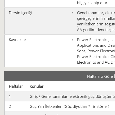
bilgiye sahip olur.
Dersin içeriği
:
Genel tanımlar, elek
çevirgeçlerinin sınıfl
yarıiletkenlerin soğu
AA gerilim denetleçler
Kaynaklar
:
Power Electronics, La
Applications and Des
Sons; Power Electroni
Power Electronics: Ci
Electronics and AC Dr
Haftalara Göre 
Haftalar
Konular
1
Giriş / Genel tanımlar, elektronik güç dönüşüm
2
Güç Yarı İletkenleri (Güç diyotları ? Tiristörler)