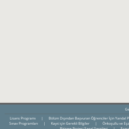
Ge
Lisans Programı
|
Bölüm Dışından Başvuran Öğrenciler İçin Yandal 
Sınav Programları
|
Kayıt için Gerekli Bilgiler
|
Önkoşullu ve Eş
Bitirme Projesi Sanal Sergileri
|
Eras