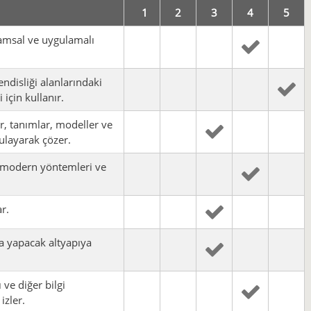
1
2
3
4
5
ramsal ve uygulamalı
ndisliği alanlarındaki
için kullanır.
r, tanımlar, modeller ve
ulayarak çözer.
da modern yöntemleri ve
r.
ma yapacak altyapıya
 ve diğer bilgi
izler.