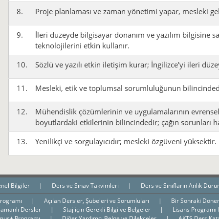
8.
Proje planlaması ve zaman yönetimi yapar, mesleki gel
9.
İleri düzeyde bilgisayar donanım ve yazılım bilgisine sah
teknolojilerini etkin kullanır.
10.
Sözlü ve yazılı etkin iletişim kurar; İngilizce'yi ileri düz
11.
Mesleki, etik ve toplumsal sorumluluğunun bilincinded
12.
Mühendislik çözümlerinin ve uygulamalarının evrense
boyutlardaki etkilerinin bilincindedir; çağın sorunları h
13.
Yenilikçi ve sorgulayıcıdır; mesleki özgüveni yüksektir.
nel Bilgiler
|
Ders ve Sınav Takvimleri
|
Ders ve Sınıfların Anlık Dur
Programı
|
Açılan Dersler, Şubeleri ve Sorumluları
|
Bir Sonraki Döne
zamanlı Dersler
|
Staj için Gerekli Bilgi ve Belgeler
|
Lisans Programı
mus+ Programı
|
Diğer Yardımcı Belge ve Dilekçeler
|
AKTS Ders Kat