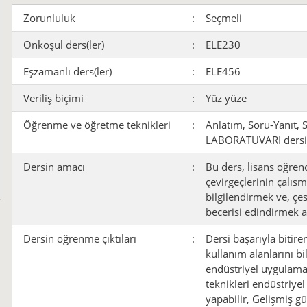
Zorunluluk
:
Seçmeli
Önkoşul ders(ler)
:
ELE230
Eşzamanlı ders(ler)
:
ELE456
Veriliş biçimi
:
Yüz yüze
Öğrenme ve öğretme teknikleri
:
Anlatım, Soru-Yanıt
LABORATUVARI dersi il
Dersin amacı
:
Bu ders, lisans öğrenc
çevirgeçlerinin çalıs
bilgilendirmek ve, çes
becerisi edindirmek a
Dersin öğrenme çıktıları
:
Dersi başarıyla bitire
kullanım alanlarını bil
endüstriyel uygulamal
teknikleri endüstriye
yapabilir, Gelişmiş gü