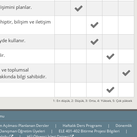
işimini planlar.
iptir, bilişim ve iletişim
eyde kullanır.
ir.
l ve toplumsal
akkında bilgi sahibidir.
1: En düşük, 2: Düşük, 3: Orta, 4: Yüksek, 5: Çok yüksek
umu
m Açılması Planlanan Dersler
|
Haftalık Ders Programı
|
Dönemlik
 Danışman Öğretim Üyeleri
|
ELE 401-402 Bitirme Projesi Bilgileri
|
aloğu
|
HÜ Öğrenci İşleri Dairesi