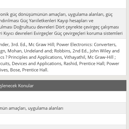
tronik güç dönüşümünün amaçları, uygulama alanları, güç
andırılması Güç Yarıiletkenleri Kayıp hesapları ve
tulması Doğrultucu devreleri Dört çeyrekte çevirgeç çalışması
i Kıyıcı devreleri Evirgeçler Güç çevirgeçleri koruma sistemleri
nder, 3rd. Ed., Mc Graw Hill; Power Electronics: Converters,
ign, Mohan, Undeland and; Robbins, 2nd Ed., John Wiley and
cs ? Principles and Applications, Vithayathil, Mc Graw-Hill ;
rcuits, Devices and Applications, Rashid, Prentice Hall; Power
ives, Bose, Prentice Hall.
İşlenecek Konular
ünün amaçları, uygulama alanları