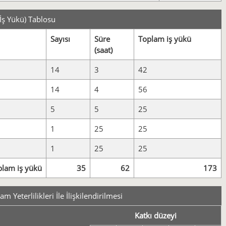
İş Yükü) Tablosu
Sayısı
Süre
Toplam iş yükü
(saat)
14
3
42
14
4
56
5
5
25
1
25
25
1
25
25
plam iş yükü
35
62
173
 Yeterlilikleri İle İlişkilendirilmesi
Katkı düzeyi