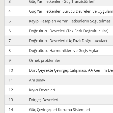
3
Güç Yarı İletkenleri (Güç Tranzistörleri)
4
Güç Yarı İletkenleri Sürücü Devreleri ve Uygulam
5
Kayıp Hesapları ve Yarı İletkenlerin Soğutulması
6
Doğrultucu Devreleri (Tek Fazlı Doğrultucular)
7
Doğrultucu Devreleri (Üç Fazlı Doğrultucular)
8
Doğrultucu Harmonikleri ve Geçiş Açıları
9
Örnek problemler
10
Dört Çeyrekte Çevirgeç Çalışması, AA Gerilim De
11
Ara sınav
12
Kıyıcı Devreleri
13
Evirgeç Devreleri
14
Güç Çevirgeçleri Koruma Sistemleri