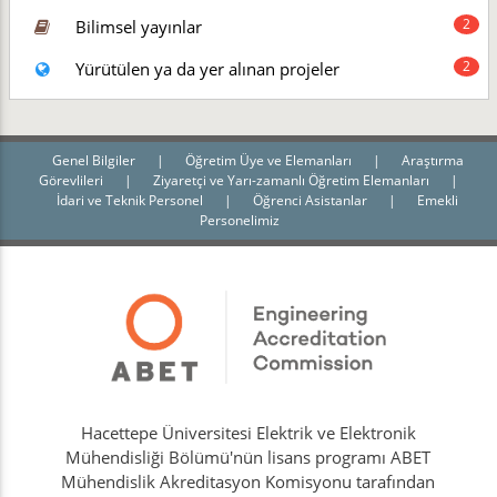
2
Bilimsel yayınlar
2
Yürütülen ya da yer alınan projeler
Genel Bilgiler
|
Öğretim Üye ve Elemanları
|
Araştırma
Görevlileri
|
Ziyaretçi ve Yarı-zamanlı Öğretim Elemanları
|
İdari ve Teknik Personel
|
Öğrenci Asistanlar
|
Emekli
Personelimiz
Hacettepe Üniversitesi Elektrik ve Elektronik
Mühendisliği Bölümü'nün lisans programı ABET
Mühendislik Akreditasyon Komisyonu tarafından