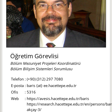
Öğretim Görevlisi
Bölüm Mezuniyet Projeleri Koordinatörü
Bölüm Bilişim Sistemleri Sorumlusu
Telefon
:
(+90) (312) 297 7080
E-posta
:
baris {at} ee.hacettepe.edu.tr
Ofis
:
5316
Web
:
https://avesis.hacettepe.edu.tr/baris
https://research.hacettepe.edu.tr/en/persons/barı
akçay-3/