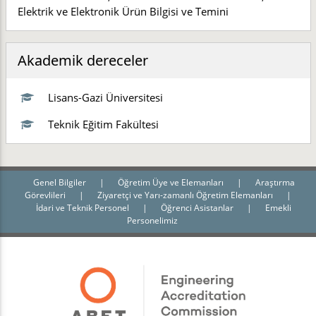
Elektrik ve Elektronik Ürün Bilgisi ve Temini
Akademik dereceler
Lisans-Gazi Üniversitesi
Teknik Eğitim Fakültesi
Genel Bilgiler
|
Öğretim Üye ve Elemanları
|
Araştırma
Görevlileri
|
Ziyaretçi ve Yarı-zamanlı Öğretim Elemanları
|
İdari ve Teknik Personel
|
Öğrenci Asistanlar
|
Emekli
Personelimiz