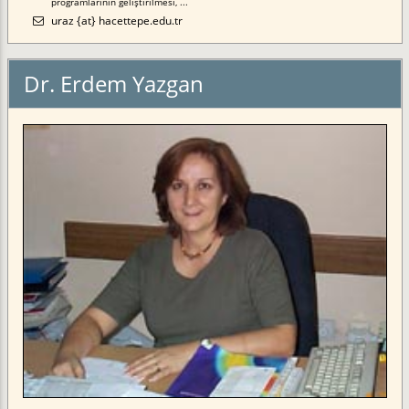
programlarının geliştirilmesi, ...
uraz {at} hacettepe.edu.tr
Dr. Erdem Yazgan