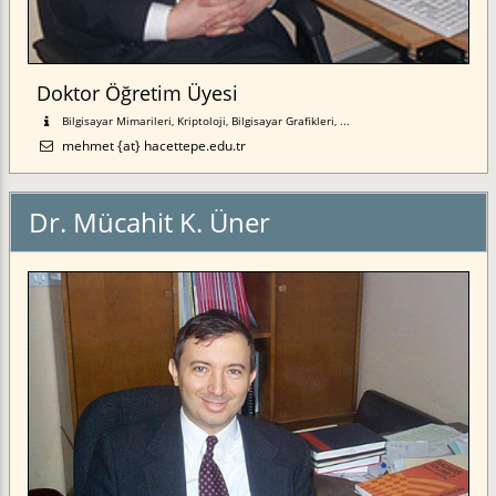
Doktor Öğretim Üyesi
Bilgisayar Mimarileri, Kriptoloji, Bilgisayar Grafikleri, ...
mehmet {at} hacettepe.edu.tr
Dr. Mücahit K. Üner