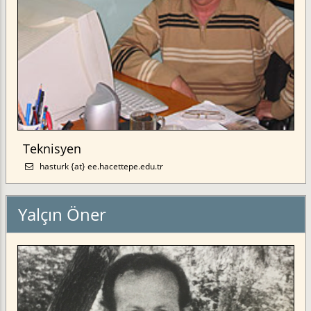
Teknisyen
hasturk {at} ee.hacettepe.edu.tr
Yalçın Öner