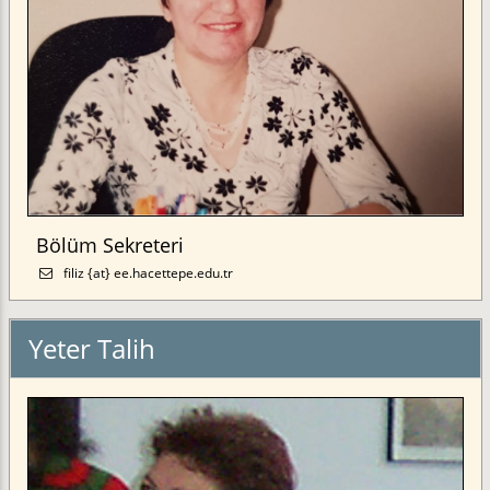
Bölüm Sekreteri
filiz {at} ee.hacettepe.edu.tr
Yeter Talih