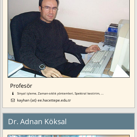
Profesör
Sinyal işleme, Zaman-sıklık yöntemleri, Spektral kestirim, ...
kayhan {at} ee.hacettepe.edu.tr
Dr. Adnan Köksal