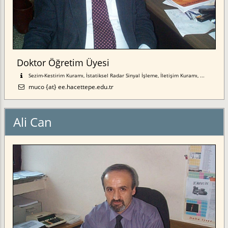
Doktor Öğretim Üyesi
Sezim-Kestirim Kuramı, İstatiksel Radar Sinyal İşleme, İletişim Kuramı, ...
muco {at} ee.hacettepe.edu.tr
Ali Can