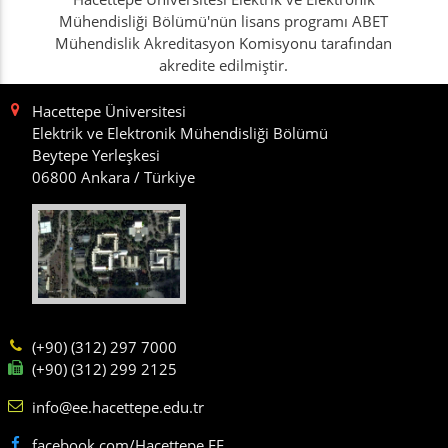
Mühendisliği Bölümü'nün lisans programı ABET
Mühendislik Akreditasyon Komisyonu tarafından
akredite edilmiştir.
Hacettepe Üniversitesi
Elektrik ve Elektronik Mühendisliği Bölümü
Beytepe Yerleşkesi
06800 Ankara / Türkiye
(+90) (312) 297 7000
(+90) (312) 299 2125
info@ee.hacettepe.edu.tr
facebook.com/Hacettepe.EE