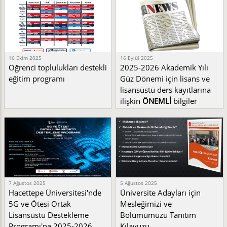
16 Ekim 2025
16 Eylül 2025
Öğrenci toplulukları destekli
2025-2026 Akademik Yılı
eğitim programı
Güz Dönemi için lisans ve
lisansüstü ders kayıtlarına
ilişkin
ÖNEMLİ
bilgiler
7 Ağustos 2025
5 Ağustos 2025
Hacettepe Üniversitesi'nde
Üniversite Adayları için
5G ve Ötesi Ortak
Mesleğimizi ve
Lisansüstü Destekleme
Bölümümüzü Tanıtım
Programı'na 2025-2026
Kılavuzu