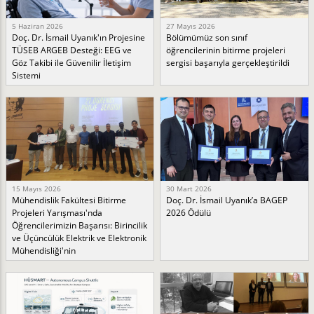
5 Haziran 2026
27 Mayıs 2026
Doç. Dr. İsmail Uyanık'ın Projesine
Bölümümüz son sınıf
TÜSEB ARGEB Desteği: EEG ve
öğrencilerinin bitirme projeleri
Göz Takibi ile Güvenilir İletişim
sergisi başarıyla gerçekleştirildi
Sistemi
15 Mayıs 2026
30 Mart 2026
Mühendislik Fakültesi Bitirme
Doç. Dr. İsmail Uyanık’a BAGEP
Projeleri Yarışması'nda
2026 Ödülü
Öğrencilerimizin Başarısı: Birincilik
ve Üçüncülük Elektrik ve Elektronik
Mühendisliği'nin