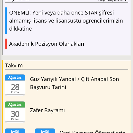
ÖNEMLİ: Yeni veya daha önce STAR şifresi
almamış lisans ve lisansüstü öğrencilerimizin
dikkatine
Akademik Pozisyon Olanakları
Takvim
Ağustos
Güz Yarıyılı Yandal / Çift Anadal Son
28
Başvuru Tarihi
Cuma
Ağustos
Zafer Bayramı
30
Pazar
Eylül
Eylül