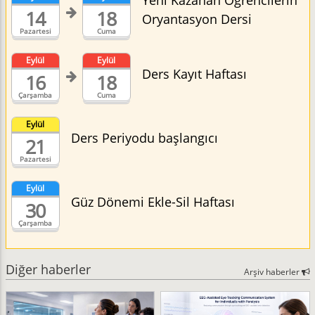
Yeni Kazanan Öğrencilerin
14
18
Oryantasyon Dersi
Pazartesi
Cuma
Eylül
Eylül
Ders Kayıt Haftası
16
18
Çarşamba
Cuma
Eylül
Ders Periyodu başlangıcı
21
Pazartesi
Eylül
Güz Dönemi Ekle-Sil Haftası
30
Çarşamba
Diğer haberler
Arşiv haberler