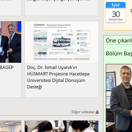
Eylül
30
Çarşamba
Öne çıkanl
Bölüm Başk
a BAGEP
Doç. Dr. İsmail Uyanık'ın
HÜSMART Projesine Hacettepe
Üniversitesi Dijital Dönüşüm
Desteği
Diğer videolar