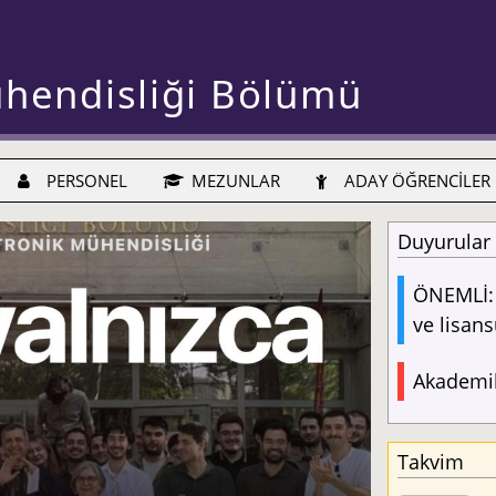
ühendisliği Bölümü
PERSONEL
MEZUNLAR
ADAY ÖĞRENCİLER
Duyurular
ÖNEMLİ: 
ve lisans
Akademik
Takvim