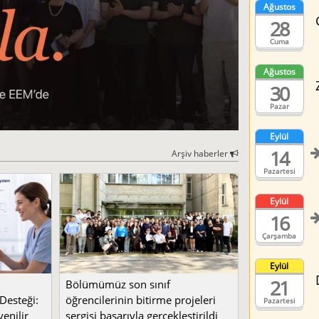
Ağustos
28
Cuma
Ağustos
30
Pazar
Eylül
14
Arşiv haberler
Pazartesi
Eylül
16
Çarşamba
Eylül
21
Bölümümüz son sınıf
Desteği:
öğrencilerinin bitirme projeleri
Pazartesi
enilir
sergisi başarıyla gerçekleştirildi