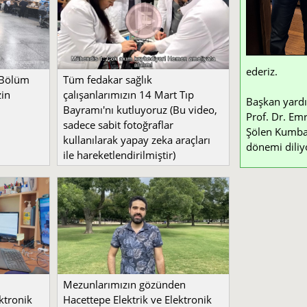
ederiz.
 Bölüm
Tüm fedakar sağlık
zin
çalışanlarımızın 14 Mart Tıp
Başkan yardı
Bayramı'nı kutluyoruz (Bu video,
Prof. Dr. Emr
sadece sabit fotoğraflar
Şölen Kumbay 
kullanılarak yapay zeka araçları
dönemi diliy
ile hareketlendirilmiştir)
Mezunlarımızın gözünden
ktronik
Hacettepe Elektrik ve Elektronik