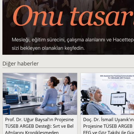
Diğer haberler
Prof. Dr. Uğur Baysal'ın Projesine
Doç. Dr. İsmail Uyanık'ın
TÜSEB ARGEB Desteği: Sırt ve Bel
Projesine TÜSEB ARGEB 
Ağrılarını Kronikleşmeden
EEG ve Göz Takibi ile Güv