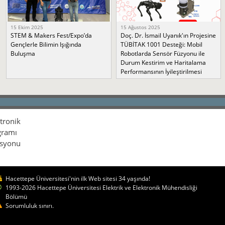
15 Ekim 2025
15 Ağustos 2025
STEM & Makers Fest/Expo’da
Doç. Dr. İsmail Uyanık'ın Projesine
Gençlerle Bilimin Işığında
TÜBİTAK 1001 Desteği: Mobil
Buluşma
Robotlarda Sensör Füzyonu ile
Durum Kestirim ve Haritalama
Performansının İyileştirilmesi
ktronik
gramı
isyonu
Hacettepe Üniversitesi'nin ilk Web sitesi 34 yaşında!
1993-2026 Hacettepe Üniversitesi Elektrik ve Elektronik Mühendisliği
Bölümü
Sorumluluk sınırı.