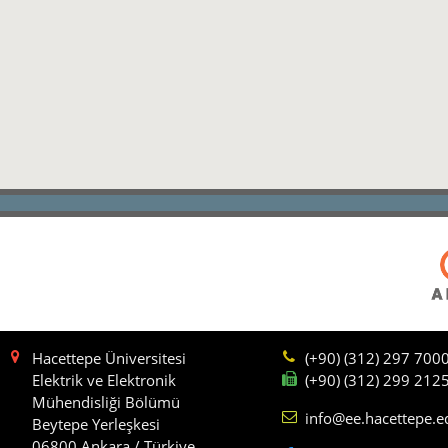
Hacettepe Üniversitesi
(+90) (312) 297 700
Elektrik ve Elektronik
(+90) (312) 299 212
Mühendisliği Bölümü
info@ee.hacettepe.e
Beytepe Yerleşkesi
06800 Ankara / Türkiye