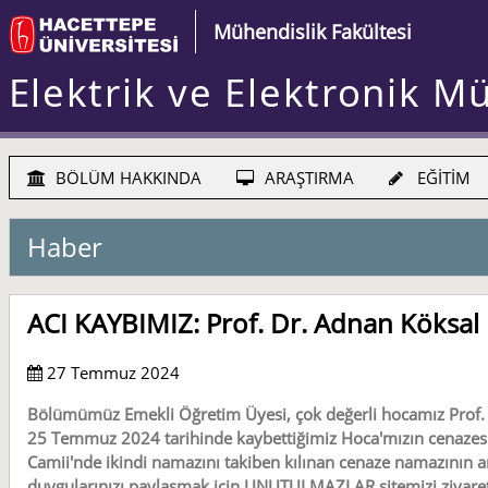
Mühendislik Fakültesi
Elektrik ve Elektronik M
BÖLÜM HAKKINDA
ARAŞTIRMA
EĞİTİM
Haber
ACI KAYBIMIZ: Prof. Dr. Adnan Köksal
27 Temmuz 2024
Bölümümüz Emekli Öğretim Üyesi, çok değerli hocamız Prof. 
25 Temmuz 2024 tarihinde kaybettiğimiz Hoca'mızın cenaze
Camii'nde ikindi namazını takiben kılınan cenaze namazının a
duygularınızı paylaşmak için
UNUTULMAZLAR
sitemizi ziyaret