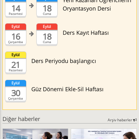
Yeni Kazanan Öğrencilerin
14
18
Oryantasyon Dersi
Pazartesi
Cuma
Eylül
Eylül
Ders Kayıt Haftası
16
18
Çarşamba
Cuma
Eylül
Ders Periyodu başlangıcı
21
Pazartesi
Eylül
Güz Dönemi Ekle-Sil Haftası
30
Çarşamba
Diğer haberler
Arşiv haberler