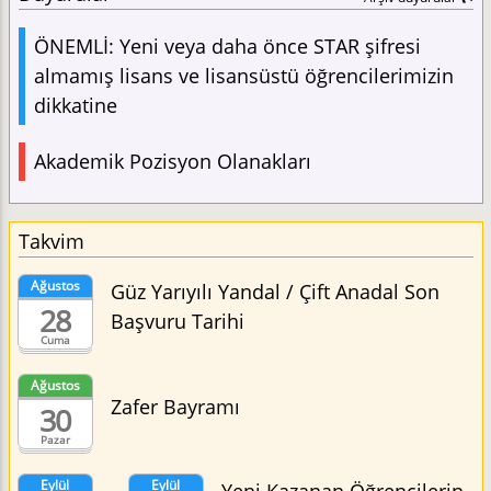
ÖNEMLİ: Yeni veya daha önce STAR şifresi
almamış lisans ve lisansüstü öğrencilerimizin
dikkatine
Akademik Pozisyon Olanakları
Takvim
Ağustos
Güz Yarıyılı Yandal / Çift Anadal Son
28
Başvuru Tarihi
Cuma
Ağustos
Zafer Bayramı
30
Pazar
Eylül
Eylül