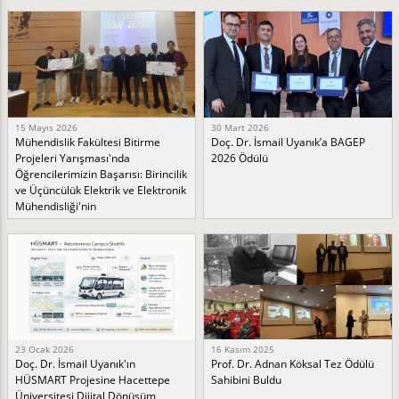
15 Mayıs 2026
30 Mart 2026
Mühendislik Fakültesi Bitirme
Doç. Dr. İsmail Uyanık’a BAGEP
Projeleri Yarışması'nda
2026 Ödülü
Öğrencilerimizin Başarısı: Birincilik
ve Üçüncülük Elektrik ve Elektronik
Mühendisliği'nin
23 Ocak 2026
16 Kasım 2025
Doç. Dr. İsmail Uyanık'ın
Prof. Dr. Adnan Köksal Tez Ödülü
HÜSMART Projesine Hacettepe
Sahibini Buldu
Üniversitesi Dijital Dönüşüm