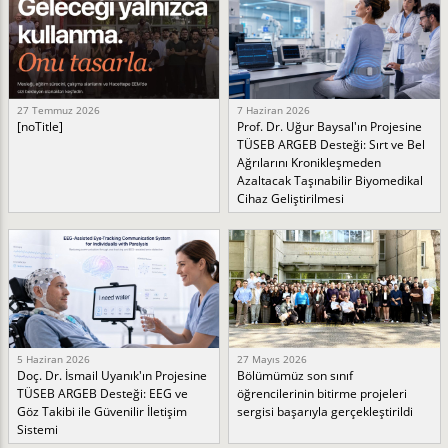
27 Temmuz 2026
7 Haziran 2026
[noTitle]
Prof. Dr. Uğur Baysal'ın Projesine
TÜSEB ARGEB Desteği: Sırt ve Bel
Ağrılarını Kronikleşmeden
Azaltacak Taşınabilir Biyomedikal
Cihaz Geliştirilmesi
5 Haziran 2026
27 Mayıs 2026
Doç. Dr. İsmail Uyanık'ın Projesine
Bölümümüz son sınıf
TÜSEB ARGEB Desteği: EEG ve
öğrencilerinin bitirme projeleri
Göz Takibi ile Güvenilir İletişim
sergisi başarıyla gerçekleştirildi
Sistemi