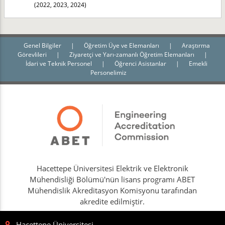
(2022, 2023, 2024)
Genel Bilgiler
|
Öğretim Üye ve Elemanları
|
Araştırma
Görevlileri
|
Ziyaretçi ve Yarı-zamanlı Öğretim Elemanları
|
İdari ve Teknik Personel
|
Öğrenci Asistanlar
|
Emekli
Personelimiz
Hacettepe Üniversitesi Elektrik ve Elektronik
Mühendisliği Bölümü'nün lisans programı ABET
Mühendislik Akreditasyon Komisyonu tarafından
akredite edilmiştir.
Hacettepe Üniversitesi