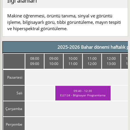
İlgi alanları
Makine öğrenmesi, örüntü tanıma, sinyal ve görüntü
işleme, bilgisayarlı görü, tıbbi görüntüleme, mayın tespiti
ve hiperspektral görüntüleme.
2025-2026 Bahar dönemi haftalık pr
08:00
09:00
10:00
11:00
12:00
13
09:00
10:00
11:00
12:00
13:00
14
Pazartesi
09:40 - 12:30
Salı
ELE124 - Bilgisayar Programlama
Çarşamba
Perşembe