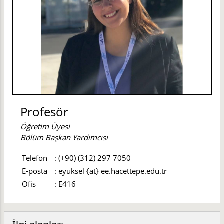
Profesör
Öğretim Üyesi
Bölüm Başkan Yardımcısı
Telefon
:
(+90) (312) 297 7050
E-posta
:
eyuksel {at} ee.hacettepe.edu.tr
Ofis
:
E416